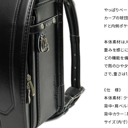
やっぱりベー
カープの球団
ドと内側ポケ
本体素材は人
重みを感じに
どの機能を備
で雨のひや夕
さで、重さは
《仕 様》
本体素材：ク
背中・肩ベル
背中カラー：
サイズ（内寸）