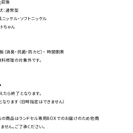
0ｇ前後
状：通常型
黒ニッケル・ソフトニッケル
ットちゃん
板（消臭・抗菌・防カビ）・ 時間割表
無料修理の対象外です。
◆
えたら終了となります。
となります（日時指定はできません）
らの商品はランドセル専用BOXでのお届けのため他商
ません。ご了承ください。