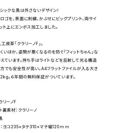
シックな黒は外さないデザイン！
ロゴを、表面に刺繍、かぶせにビッグプリント、両サイ
ット上にエンボス加工しました。
工皮革「クラリーノF」。
くいほか、姿勢が悪くなるのを防ぐ「フィットちゃん」な
えています。持ち手はライトなどを反射して光る構造
方でも安全性が高い。A4フラットファイルが入る大き
1.2kg。６年間の無料保証がついています。
ラリーノF
ト裏素材：クラリーノ
黒
：ヨコ235×タテ310×マチ幅120ｍｍ