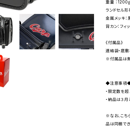
重量 ：120
ランドセル形
金属メッキ：
背カン：フィ
《付属品》
連絡袋・底敷
※付属品は
◆注意事項
・限定数を超
・納品は３月
※なお、こち
品は同梱でき