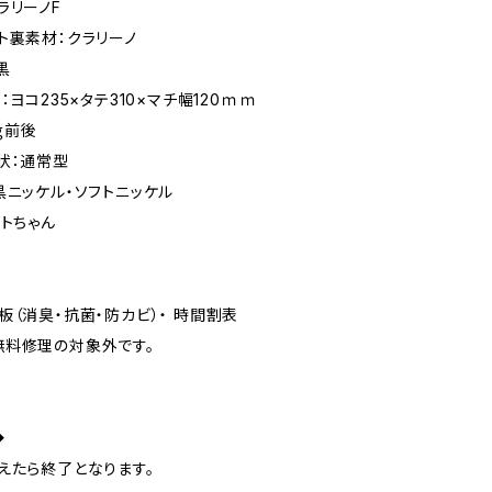
ラリーノF
ト裏素材：クラリーノ
黒
：ヨコ235×タテ310×マチ幅120ｍｍ
0ｇ前後
状：通常型
黒ニッケル・ソフトニッケル
ットちゃん
板（消臭・抗菌・防カビ）・ 時間割表
無料修理の対象外です。
◆
えたら終了となります。