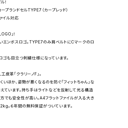
ル！
ープランドセルTYPE7（カープレッド）
ファイル対応
LOGO」！
いエンボスロゴ。TYPE7のみ肩ベルトにCマークのロ
ロゴも目立つ刺繍仕様になっています。
工皮革「クラリーノF」。
くいほか、姿勢が悪くなるのを防ぐ「フィットちゃん」な
えています。持ち手はライトなどを反射して光る構造
方でも安全性が高い。A4フラットファイルが入る大き
1.2kg。６年間の無料保証がついています。