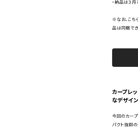
・納品は３月
※なお、こち
品は同梱でき
カープレッ
なデザイ
今回のカープ
パクト抜群の