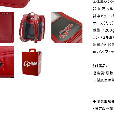
本体素材：ク
背中・肩ベル
背中カラー：
サイズ（内寸）
重量 ：120
ランドセル形
金属メッキ：
背カン：フィ
《付属品》
連絡袋・底敷
※付属品は
◆注意事項
・限定数を超