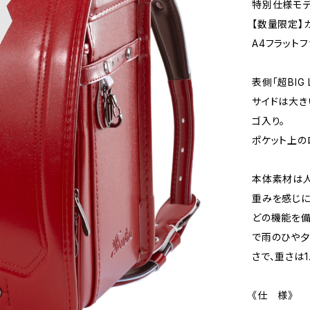
特別仕様モデ
【数量限定】カ
A4フラット
表側「超BIG 
サイドは大き
ゴ入り。
ポケット上の
本体素材は人
重みを感じに
どの機能を備
で雨のひや夕
さで、重さは
《仕 様》